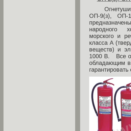
Огнетушители
ОП-9(з), ОП-
предназначен
народного хо
морского и ре
класса А (твер
веществ) и эл
1000 В. Все о
обладающим вы
гарантировать