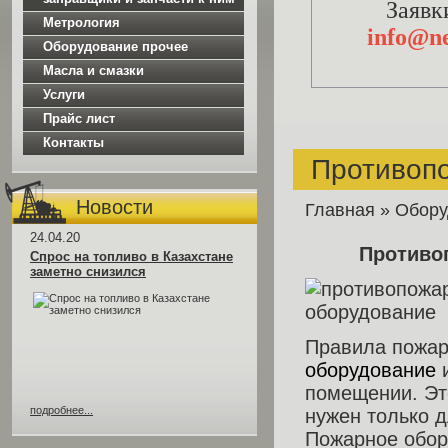
Заявк
Метрология
info@ne
Оборудование прочее
Масла и смазки
Услуги
Прайс лист
Контакты
Противоп
Новости
Главная
»
Обору
24.04.20
Противо
Спрос на топливо в Казахстане
заметно снизился
Правила пожар
оборудование
и
помещении. Эт
подробнее...
нужен только 
Пожарное обор