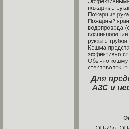
Эффективными 
пожарные рукав
Пожарные рука
Пожарный кран
водопровода (о
возникновении
рукав с трубой
Кошма предста
эффективно сп
Обычно кошму д
стекловолокно
Для пред
АЗС и н
О
ОП-2(з), ОП-