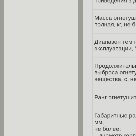
приведения в 
Масса огнетуш
полная, кг, не 
Диапазон темп
эксплуатации, 
Продолжитель
выброса огне
вещества, с, н
Ранг огнетуши
Габаритные ра
мм,
не более:
диаметр корп