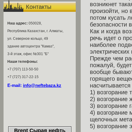
возникнет така
Контакты
произойти, но 
потом кусать 
Наш адрес:
050028,
безопасности 
Как и когда во
Республика Казахстан, г. Алматы,
речь идет о п
ул. Северное кольцо, 49
наиболее подв
здание автоцентра "Камаз",
электрических 
3-й этаж, офис №301 "Б"
Прежде чем ра
Наши телефоны:
пожалуй, будет
+7 (707) 113-50-50
вообще бывают
+7 (727) 317-22-15
горящего вещес
насчитывается 
E-mail:
info@neftebaza.kz
1) возгорание
2) возгорание 
3) возгорание 
4) возгорание
щелочных мет
5) возгорание 
Brent Сырая нефть