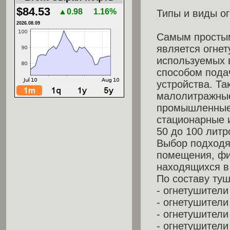
$84.53
▲0.98
1.16%
Типы и виды о
2026.08.09
Самым простым
является огне
используемых 
способом пода
устройства. Та
малолитражные
промышленные 
стационарные 
50 до 100 литр
Выбор подходя
помещения, фи
находящихся в
По составу ту
- огнетушител
- огнетушител
- огнетушител
- огнетушители