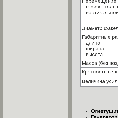
Перемещение ст
горизонталь
вертикально
Диаметр факел
Габаритные ра
длина
ширина
высота
Масса (без воз
Кратность пен
Величина усили
Огнетуши
Генерато